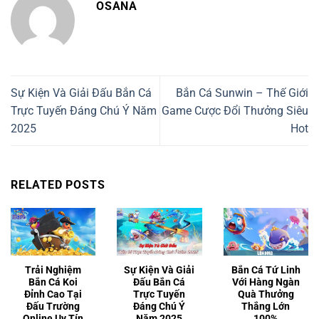
OSANA
Sự Kiện Và Giải Đấu Bắn Cá
Bắn Cá Sunwin – Thế Giới
Trực Tuyến Đáng Chú Ý Năm
Game Cược Đổi Thưởng Siêu
2025
Hot
RELATED POSTS
Trải Nghiệm
Sự Kiện Và Giải
Bắn Cá Tứ Linh
Bắn Cá Koi
Đấu Bắn Cá
Với Hàng Ngàn
Đỉnh Cao Tại
Trực Tuyến
Quà Thưởng
Đấu Trường
Đáng Chú Ý
Thắng Lớn
Online Uy Tín
Năm 2025
100%