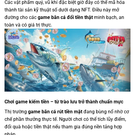
Các vật phẩm quý, vũ khí đặc biệt giờ đây có thể mã hóa
thành tài sản kỹ thuật số dưới dạng NFT. Điều này mở
đường cho các
game bắn cá đổi tiền thật
minh bạch, an
toàn và có giá trị thực.
Chơi game kiếm tiền – từ trào lưu trở thành chuẩn mực
Thị trường
game bắn cá rút tiền mặt
đang bùng nổ nhờ cơ
chế phần thưởng thực tế. Người chơi có thể tích lũy điểm,
đổi quà hoặc tiền thật nếu tham gia đúng nền tảng hợp
pháp.