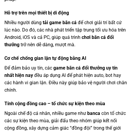
Hỗ trợ trên mọi thiết bị di động
Nhiều người dùng
tải game bắn cá
để chơi giải trí bất cứ
lúc nào. Do đó, các nhà phát triển tập trung tối ưu hóa trên
Android, iOS và cả PC, giúp quá trình
chơi bắn cá đổi
thưởng
trở nên dễ dàng, mượt mà.
Cơ chế chống gian lận tự động bằng AI
Để đảm bảo uy tín, các
game bắn cá đổi thưởng uy tín
nhất hiện nay
đều áp dụng AI để phát hiện auto, bot hay
các hành vi gian lận. Điều này giúp bảo vệ người chơi chân
chính.
Tính cộng đồng cao – tổ chức sự kiện theo mùa
Ngoài chế độ cá nhân, nhiều game như
banca
còn tổ chức
các sự kiện theo mùa, giải đấu theo nhóm giúp kết nối
cộng đồng, xây dựng cảm giác “đồng đội” trong thế giới