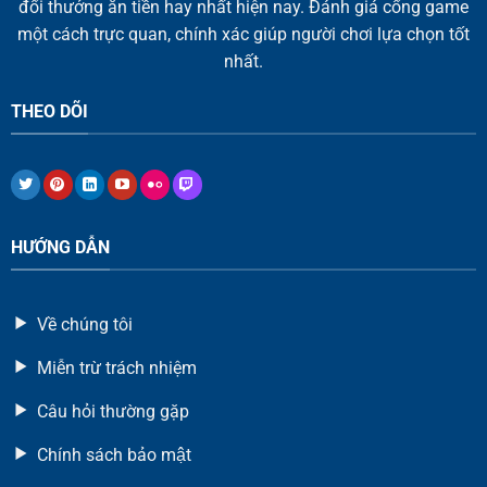
đổi thưởng ăn tiền hay nhất hiện nay. Đánh giá cổng game
một cách trực quan, chính xác giúp người chơi lựa chọn tốt
nhất.
THEO DÕI
HƯỚNG DẪN
Về chúng tôi
Miễn trừ trách nhiệm
Câu hỏi thường gặp
Chính sách bảo mật