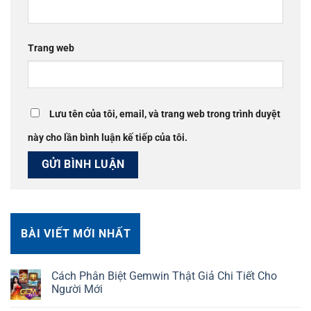
Trang web
Lưu tên của tôi, email, và trang web trong trình duyệt
này cho lần bình luận kế tiếp của tôi.
BÀI VIẾT MỚI NHẤT
Cách Phân Biệt Gemwin Thật Giả Chi Tiết Cho
Người Mới