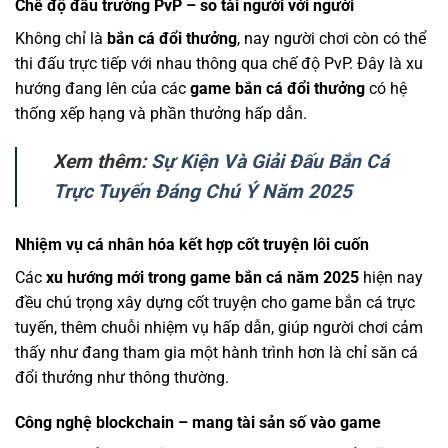
Chế độ đấu trường PvP – so tài người với người
Không chỉ là
bắn cá đổi thưởng
, nay người chơi còn có thể
thi đấu trực tiếp với nhau thông qua chế độ PvP. Đây là xu
hướng đang lên của các
game bắn cá đổi thưởng
có hệ
thống xếp hạng và phần thưởng hấp dẫn.
Xem thêm:
Sự Kiện Và Giải Đấu Bắn Cá
Trực Tuyến Đáng Chú Ý Năm 2025
Nhiệm vụ cá nhân hóa kết hợp cốt truyện lôi cuốn
Các
xu hướng mới trong game bắn cá năm 2025
hiện nay
đều chú trọng xây dựng cốt truyện cho game bắn cá trực
tuyến, thêm chuỗi nhiệm vụ hấp dẫn, giúp người chơi cảm
thấy như đang tham gia một hành trình hơn là chỉ săn cá
đổi thưởng như thông thường.
Công nghệ blockchain – mang tài sản số vào game