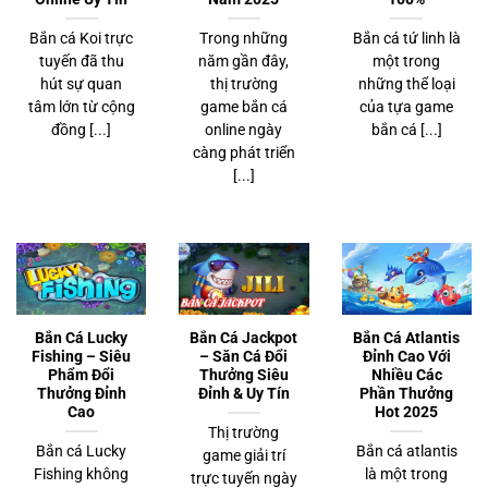
Bắn cá Koi trực
Trong những
Bắn cá tứ linh là
tuyến đã thu
năm gần đây,
một trong
hút sự quan
thị trường
những thể loại
tâm lớn từ cộng
game bắn cá
của tựa game
đồng [...]
online ngày
bắn cá [...]
càng phát triển
[...]
Bắn Cá Lucky
Bắn Cá Jackpot
Bắn Cá Atlantis
Fishing – Siêu
– Săn Cá Đổi
Đỉnh Cao Với
Phẩm Đổi
Thưởng Siêu
Nhiều Các
Thưởng Đỉnh
Đỉnh & Uy Tín
Phần Thưởng
Cao
Hot 2025
Thị trường
Bắn cá Lucky
Bắn cá atlantis
game giải trí
Fishing không
là một trong
trực tuyến ngày