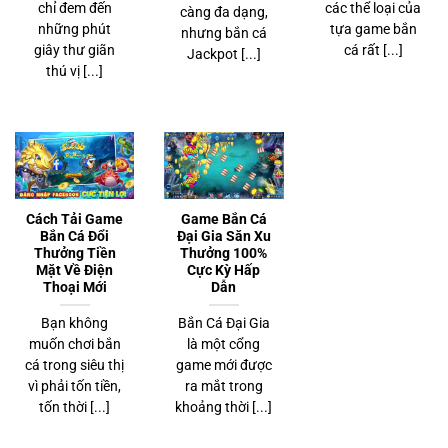
chỉ đem đến
các thể loại của
càng đa dạng,
những phút
tựa game bắn
nhưng bắn cá
giây thư giãn
cá rất [...]
Jackpot [...]
thú vị [...]
Cách Tải Game
Game Bắn Cá
Bắn Cá Đổi
Đại Gia Săn Xu
Thưởng Tiền
Thưởng 100%
Mặt Về Điện
Cực Kỳ Hấp
Thoại Mới
Dẫn
Bạn không
Bắn Cá Đại Gia
muốn chơi bắn
là một cổng
cá trong siêu thị
game mới được
vì phải tốn tiền,
ra mắt trong
tốn thời [...]
khoảng thời [...]