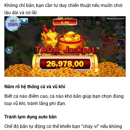
Không chỉ bắn, bạn cần tư duy chiến thuật nếu muốn chơi
lâu dài và có lãi:
Nắm rõ hệ thống cá và vũ khí
Biết cá nào điểm cao, cá nào khó bắn giúp bạn chọn đúng
loại vũ khí, tránh lãng phí đạn.
Tránh lạm dụng auto bắn
Chế độ bắn tự động có thể khiến bạn “cháy ví” nếu không