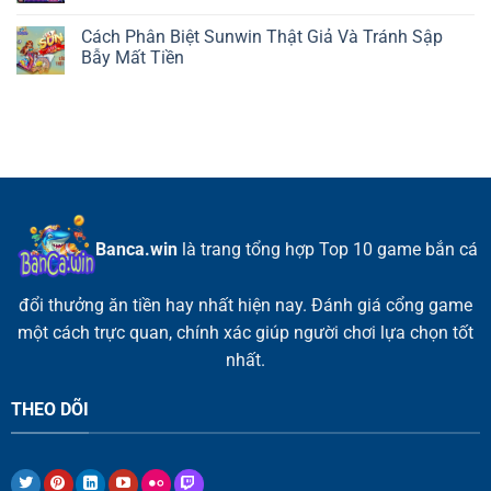
Cách Phân Biệt Sunwin Thật Giả Và Tránh Sập
Bẫy Mất Tiền
Banca.win
là trang tổng hợp Top 10 game bắn cá
đổi thưởng ăn tiền hay nhất hiện nay. Đánh giá cổng game
một cách trực quan, chính xác giúp người chơi lựa chọn tốt
nhất.
THEO DÕI