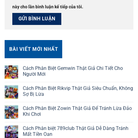
này cho lần bình luận kế tiếp của tôi.
BÀI VIẾT MỚI NHẤT
Cách Phân Biệt Gemwin Thật Giả Chi Tiết Cho
Người Mới
Cách Phân Biệt Rikvip Thật Giả Siêu Chuẩn, Không
Sợ Bị Lừa
Cách Phân Biệt Zowin Thật Giả Để Tránh Lừa Đảo
Khi Chơi
Cách Phân biệt 789club Thật Giả Dễ Dàng Tránh
Mất Tiền Oan