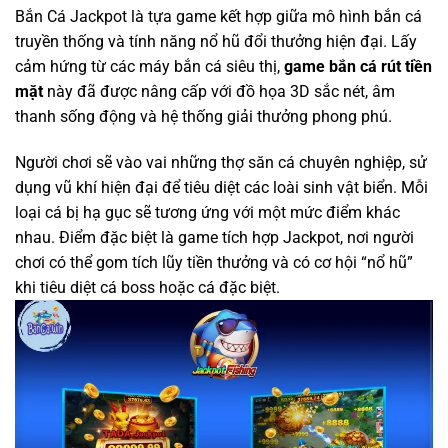
Bắn Cá Jackpot là tựa game kết hợp giữa mô hình bắn cá
truyền thống và tính năng nổ hũ đổi thưởng hiện đại. Lấy
cảm hứng từ các máy bắn cá siêu thị,
game bắn cá rút tiền
mặt
này đã được nâng cấp với đồ họa 3D sắc nét, âm
thanh sống động và hệ thống giải thưởng phong phú.
Người chơi sẽ vào vai những thợ săn cá chuyên nghiệp, sử
dụng vũ khí hiện đại để tiêu diệt các loài sinh vật biển. Mỗi
loại cá bị hạ gục sẽ tương ứng với một mức điểm khác
nhau. Điểm đặc biệt là game tích hợp Jackpot, nơi người
chơi có thể gom tích lũy tiền thưởng và có cơ hội “nổ hũ”
khi tiêu diệt cá boss hoặc cá đặc biệt.