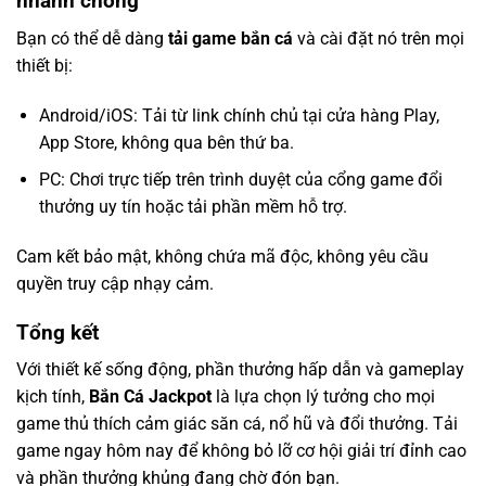
nhanh chóng
Bạn có thể dễ dàng
tải game bắn cá
và cài đặt nó trên mọi
thiết bị:
Android/iOS: Tải từ link chính chủ tại cửa hàng Play,
App Store, không qua bên thứ ba.
PC: Chơi trực tiếp trên trình duyệt của cổng game đổi
thưởng uy tín hoặc tải phần mềm hỗ trợ.
Cam kết bảo mật, không chứa mã độc, không yêu cầu
quyền truy cập nhạy cảm.
Tổng kết
Với thiết kế sống động, phần thưởng hấp dẫn và gameplay
kịch tính,
Bắn Cá Jackpot
là lựa chọn lý tưởng cho mọi
game thủ thích cảm giác săn cá, nổ hũ và đổi thưởng. Tải
game ngay hôm nay để không bỏ lỡ cơ hội giải trí đỉnh cao
và phần thưởng khủng đang chờ đón bạn.