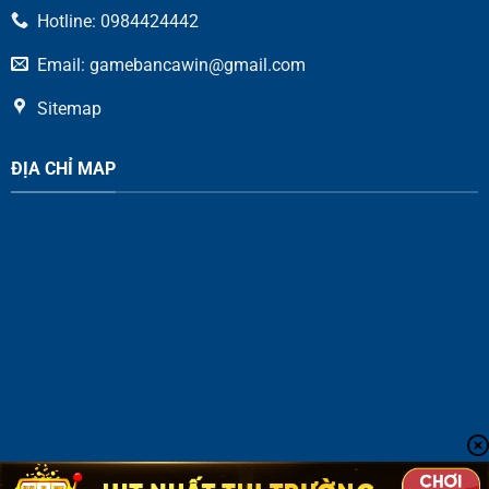
Hotline: 0984424442
Email:
gamebancawin@gmail.com
Sitemap
ĐỊA CHỈ MAP