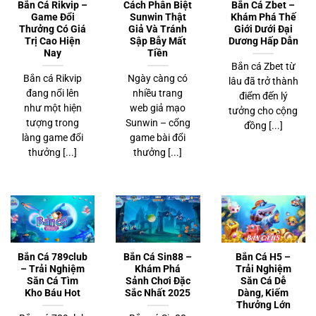
Bắn Cá Rikvip –
Cách Phân Biệt
Bắn Cá Zbet –
Game Đổi
Sunwin Thật
Khám Phá Thế
Thưởng Có Giá
Giả Và Tránh
Giới Dưới Đại
Trị Cao Hiện
Sập Bẫy Mất
Dương Hấp Dẫn
Nay
Tiền
Bắn cá Zbet từ
Bắn cá Rikvip
Ngày càng có
lâu đã trở thành
đang nổi lên
nhiều trang
điểm đến lý
như một hiện
web giả mạo
tưởng cho cộng
tượng trong
Sunwin – cổng
đồng [...]
làng game đổi
game bài đổi
thưởng [...]
thưởng [...]
Bắn Cá 789club
Bắn Cá Sin88 –
Bắn Cá H5 –
– Trải Nghiệm
Khám Phá
Trải Nghiệm
Săn Cá Tìm
Sảnh Chơi Đặc
Săn Cá Dễ
Kho Báu Hot
Sắc Nhất 2025
Dàng, Kiếm
Thưởng Lớn