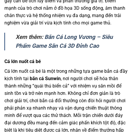
gay cấn để tích lũy điểm và phần thưởng giá trị. Điểm
mạnh của trò chơi nằm ở đồ họa 3D sống động, âm thanh
chân thực và hệ thống nhiệm vụ đa dạng, mang đến trải
nghiệm vừa giải trí vừa kịch tính cho mọi game thủ.
Xem thêm:
Bắn Cá Long Vương – Siêu
Phẩm Game Săn Cá 3D Đỉnh Cao
Cá lớn nuốt cá bé
Cá lớn nuốt cá bé là một trong những tựa game bắn cá đầy
kịch tính tại
bắn cá Sunwin
, nơi người chơi sẽ hóa thân
thành những “quái thú biển cả” với nhiệm vụ săn mồi để
sinh tồn và trở nên mạnh hơn. Không chỉ đơn giản là trò
chơi giải trí, chơi bắn cá đổi thưởng còn đòi hỏi người chơi
phải phản xạ nhanh nhạy và vận dụng chiến thuật thông
minh để vượt qua các thử thách. Mỗi trận chiến dưới đáy
đại dương đều mang đến cảm giác phấn khích tột độ, đặc
biệt là khi tiêu diệt được cá lớn, nhận về điểm thưởng hấp