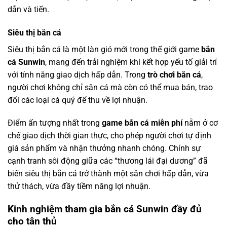
dẫn và tiến.
Siêu thị bắn cá
Siêu thị bắn cá là một làn gió mới trong thế giới game
bắn
cá Sunwin
, mang đến trải nghiệm khi kết hợp yếu tố giải trí
với tính năng giao dịch hấp dẫn. Trong
trò chơi bắn cá
,
người chơi không chỉ săn cá mà còn có thể mua bán, trao
đổi các loại cá quý để thu về lợi nhuận.
Điểm ấn tượng nhất trong
game bắn cá miễn phí
nằm ở cơ
chế giao dịch thời gian thực, cho phép người chơi tự định
giá sản phẩm và nhận thưởng nhanh chóng. Chính sự
cạnh tranh sôi động giữa các “thương lái đại dương” đã
biến siêu thị bắn cá trở thành một sân chơi hấp dẫn, vừa
thử thách, vừa đầy tiềm năng lợi nhuận.
Kinh nghiệm tham gia bắn cá Sunwin đầy đủ
cho tân thủ