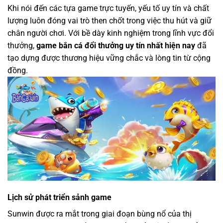
Khi nói đến các tựa game trực tuyến, yếu tố uy tín và chất
lượng luôn đóng vai trò then chốt trong việc thu hút và giữ
chân người chơi. Với bề dày kinh nghiệm trong lĩnh vực đổi
thưởng,
game bắn cá đổi thưởng uy tín nhất hiện nay
đã
tạo dựng được thương hiệu vững chắc và lòng tin từ cộng
đồng.
Lịch sử phát triển sảnh game
Sunwin được ra mắt trong giai đoạn bùng nổ của thị