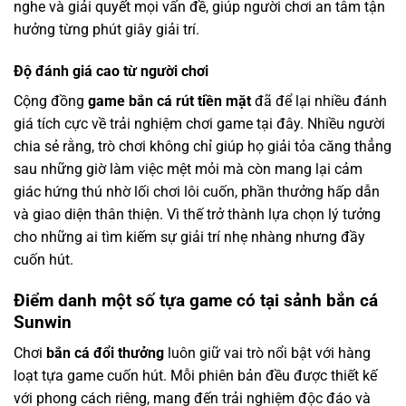
nghe và giải quyết mọi vấn đề, giúp người chơi an tâm tận
hưởng từng phút giây giải trí.
Độ đánh giá cao từ người chơi
Cộng đồng
game bắn cá rút tiền mặt
đã để lại nhiều đánh
giá tích cực về trải nghiệm chơi game tại đây. Nhiều người
chia sẻ rằng, trò chơi không chỉ giúp họ giải tỏa căng thẳng
sau những giờ làm việc mệt mỏi mà còn mang lại cảm
giác hứng thú nhờ lối chơi lôi cuốn, phần thưởng hấp dẫn
và giao diện thân thiện. Vì thế trở thành lựa chọn lý tưởng
cho những ai tìm kiếm sự giải trí nhẹ nhàng nhưng đầy
cuốn hút.
Điểm danh một số tựa game có tại sảnh bắn cá
Sunwin
Chơi
bắn cá đổi thưởng
luôn giữ vai trò nổi bật với hàng
loạt tựa game cuốn hút. Mỗi phiên bản đều được thiết kế
với phong cách riêng, mang đến trải nghiệm độc đáo và