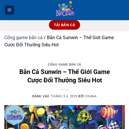
Bỏ
qua
nội
dung
TẢI BẮN CÁ
Cổng game bắn cá
/
Bắn Cá Sunwin – Thế Giới Game
Cược Đổi Thưởng Siêu Hot
CỔNG GAME BẮN CÁ
Bắn Cá Sunwin – Thế Giới Game
Cược Đổi Thưởng Siêu Hot
ĐĂNG VÀO
THÁNG 5 6, 2025
BỞI
OSANA