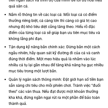
trên ngân sách và trình độ của mình để tối ưu hóa hiệu
quả săn cá.
Nắm rõ thông tin về các loại cá: Mỗi loại cá có điểm
thưởng riêng biệt, cá càng lớn thì càng có giá trị cao
nhưng độ khó tiêu diệt cũng tăng theo. Hiểu rõ đặc
điểm của từng loại cá sẽ giúp bạn ưu tiên mục tiêu và
không lãng phí đạn.
Tận dụng kỹ năng bắn chính xác: Đừng bắn một cách
ngẫu nhiên, hãy quan sát kỹ đường đi của cá và canh
đúng thời điểm. Một mẹo hiệu quả là nhắm vào lúc
nhiều cá tụ lại gần nhau để tăng khả năng hạ gục nhiều
mục tiêu trong một lượt bắn.
Quản lý ngân sách thông minh: Đặt giới hạn số tiền bạn
sẵn sàng chi tiêu cho mỗi phiên chơi. Tránh việc “đuổi
theo” các ván thua. Nếu đạt được một khoản thưởng
kha khá, đừng ngần ngại rút ra một phần để bảo toàn
thành quả.