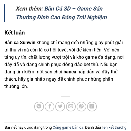
Xem thêm:
Bắn Cá 3D – Game Săn
Thưởng Đỉnh Cao Đáng Trải Nghiệm
Kết luận
Bắn cá Sunwin
không chỉ mang đến những giây phút giải
trí thú vị mà còn là cơ hội tuyệt vời để kiếm tiền. Với nền
tảng uy tín, chất lượng vượt trội và kho game đa dạng, nơi
đây đã và đang chinh phục đông đảo bet thủ. Nếu bạn
đang tìm kiếm một sân chơi
banca
hấp dẫn và đầy thử
thách, hãy gia nhập ngay để chinh phục những phần
thưởng lớn.
Bài viết này được đăng trong
Cổng game bắn cá
. Đánh dấu
liên kết thường