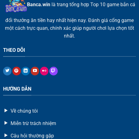
Banca.win
là trang tổng hợp Top 10 game bắn cá
đổi thưởng ăn tiền hay nhất hiện nay. Đánh giá cổng game
một cách trực quan, chính xác giúp người chơi lựa chọn tốt
nhất.
THEO DÕI
HƯỚNG DẪN
Về chúng tôi
Miễn trừ trách nhiệm
Câu hỏi thường gặp