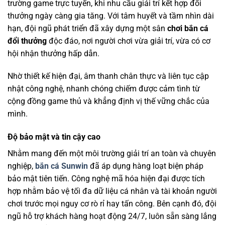
trường game trực tuyến, khi nhu cầu giải trí kết hợp đổi
thưởng ngày càng gia tăng. Với tâm huyết và tầm nhìn dài
hạn, đội ngũ phát triển đã xây dựng một sân
chơi bắn cá
đổi thưởng
độc đáo, nơi người chơi vừa giải trí, vừa có cơ
hội nhận thưởng hấp dẫn.
Nhờ thiết kế hiện đại, âm thanh chân thực và liên tục cập
nhật công nghệ, nhanh chóng chiếm được cảm tình từ
cộng đồng game thủ và khẳng định vị thế vững chắc của
mình.
Độ bảo mật và tin cậy cao
Nhằm mang đến một môi trường giải trí an toàn và chuyên
nghiệp,
bắn cá Sunwin
đã áp dụng hàng loạt biện pháp
bảo mật tiên tiến. Công nghệ mã hóa hiện đại được tích
hợp nhằm bảo vệ tối đa dữ liệu cá nhân và tài khoản người
chơi trước mọi nguy cơ rò rỉ hay tấn công. Bên cạnh đó, đội
ngũ hỗ trợ khách hàng hoạt động 24/7, luôn sẵn sàng lắng