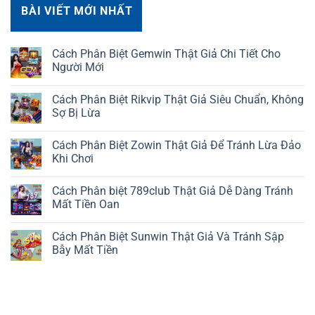
BÀI VIẾT MỚI NHẤT
Cách Phân Biệt Gemwin Thật Giả Chi Tiết Cho
Người Mới
Cách Phân Biệt Rikvip Thật Giả Siêu Chuẩn, Không
Sợ Bị Lừa
Cách Phân Biệt Zowin Thật Giả Để Tránh Lừa Đảo
Khi Chơi
Cách Phân biệt 789club Thật Giả Dễ Dàng Tránh
Mất Tiền Oan
Cách Phân Biệt Sunwin Thật Giả Và Tránh Sập
Bẫy Mất Tiền