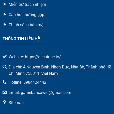
Miễn trừ trách nhiệm
Câu hỏi thường gặp
Chính sách bảo mật
THÔNG TIN LIÊN HỆ
Website: https://decotube.tv/
Địa chỉ: 4 Nguyễn Bình, Nhơn Đức, Nhà Bè, Thành phố Hồ
Chí Minh 758311, Việt Nam
Hotline: 0984424442
Email:
gamebancawin@gmail.com
Sitemap