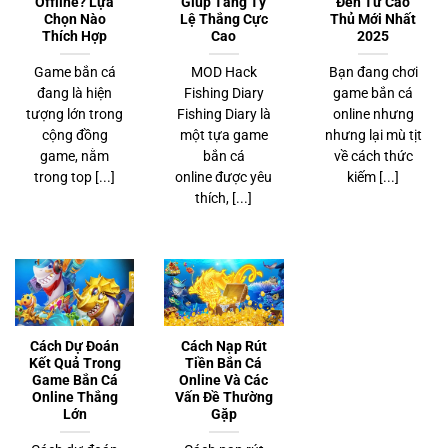
Offline? Lựa
Giúp Tăng Tỷ
Đến Từ Cao
Chọn Nào
Lệ Thắng Cực
Thủ Mới Nhất
Thích Hợp
Cao
2025
Game bắn cá
MOD Hack
Bạn đang chơi
đang là hiện
Fishing Diary
game bắn cá
tượng lớn trong
Fishing Diary là
online nhưng
cộng đồng
một tựa game
nhưng lại mù tịt
game, nằm
bắn cá
về cách thức
trong top [...]
online được yêu
kiếm [...]
thích, [...]
Cách Dự Đoán
Cách Nạp Rút
Kết Quả Trong
Tiền Bắn Cá
Game Bắn Cá
Online Và Các
Online Thắng
Vấn Đề Thường
Lớn
Gặp