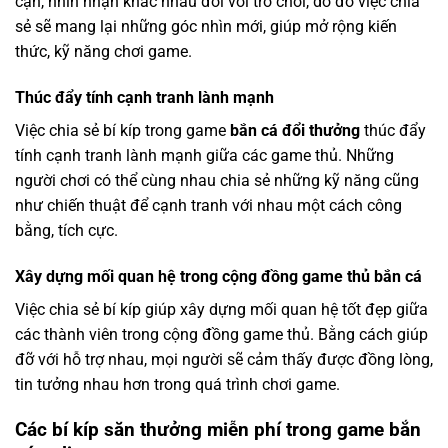
cận, nhìn nhận khác nhau đối với trò chơi, do đó việc chia
sẻ sẽ mang lại những góc nhìn mới, giúp mở rộng kiến
thức, kỹ năng chơi game.
Thúc đẩy tính cạnh tranh lành mạnh
Việc chia sẻ bí kíp trong game
bắn cá đổi thưởng
thúc đẩy
tính cạnh tranh lành mạnh giữa các game thủ. Những
người chơi có thể cùng nhau chia sẻ những kỹ năng cũng
như chiến thuật để cạnh tranh với nhau một cách công
bằng, tích cực.
Xây dựng mối quan hệ trong cộng đồng game thủ bắn cá
Việc chia sẻ bí kíp giúp xây dựng mối quan hệ tốt đẹp giữa
các thành viên trong cộng đồng game thủ. Bằng cách giúp
đỡ với hỗ trợ nhau, mọi người sẽ cảm thấy được đồng lòng,
tin tưởng nhau hơn trong quá trình chơi game.
Các bí kíp săn thưởng miễn phí trong game bắn