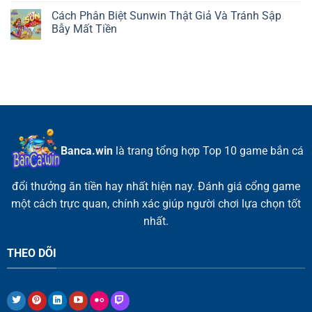
Cách Phân Biệt Sunwin Thật Giả Và Tránh Sập
Bẫy Mất Tiền
Banca.win
là trang tổng hợp Top 10 game bắn cá
đổi thưởng ăn tiền hay nhất hiện nay. Đánh giá cổng game
một cách trực quan, chính xác giúp người chơi lựa chọn tốt
nhất.
THEO DÕI