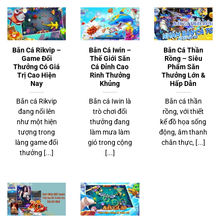
Bắn Cá Rikvip –
Bắn Cá Iwin –
Bắn Cá Thần
Game Đổi
Thế Giới Săn
Rồng – Siêu
Thưởng Có Giá
Cá Đỉnh Cao
Phẩm Săn
Trị Cao Hiện
Rinh Thưởng
Thưởng Lớn &
Nay
Khủng
Hấp Dẫn
Bắn cá Rikvip
Bắn cá Iwin là
Bắn cá thần
đang nổi lên
trò chơi đổi
rồng, với thiết
như một hiện
thưởng đang
kế đồ họa sống
tượng trong
làm mưa làm
động, âm thanh
làng game đổi
gió trong cộng
chân thực, [...]
thưởng [...]
[...]