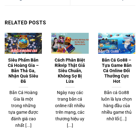
RELATED POSTS
Siêu Phẩm Bắn
Cách Phân Biệt
Bắn Cá Go88 –
Cá Hoàng Gia –
Rikvip Thật Giả
Tựa Game Bắn
Bắn Thả Ga,
Siêu Chuẩn,
Cá Online Đổi
Nhận Quà Siêu
Không Sợ Bị
Thưởng Cực
Đã
Lừa
Hot
Bắn Cá Hoàng
Ngày nay các
Bắn cá Go88
Gia là một
trang bắn cá
luôn là lựa chọn
trong những
online rất nhiều
hàng đầu của
tựa game được
trên mạng, các
nhiều game thủ
đánh giá cao
thương hiệu uy
nhờ lối [...]
nhất [...]
[...]