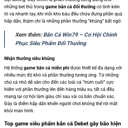
những bet thủ trong
game bắn cá đổi thưởng
có tính kiên
trì và nhanh tay, khi mỗi kho báu đều chứa đựng phần quà
hấp dẫn, thậm chí là những phần thưởng “khủng” bất ngờ.
Xem thêm:
Bắn Cá Win79 – Cơ Hội Chinh
Phục Siêu Phẩm Đổi Thưởng
Nhận thưởng siêu khủng
Hệ thống
game bắn cá miễn phí
được thiết kế đa dạng với
nhiều mức độ khó và phần thưởng tương ứng. Từ những
chú cá nhỏ dễ săn cho đến các loài cá “trùm cuối” cực
hiếm với phần thưởng lên đến hàng triệu xu, tất cả đều
mang lại cơ hội làm giàu chỉ sau vài cú bắn chuẩn xác.
Đây là điểm hấp dẫn khiến người chơi không thể rời mắt
khỏi màn hình.
Top game siêu phẩm bắn cá Debet gây bão hiện