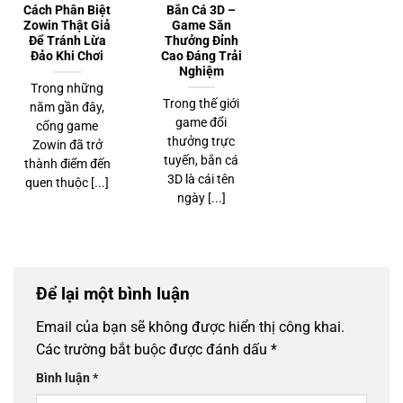
Cách Phân Biệt
Bắn Cá 3D –
Zowin Thật Giả
Game Săn
Để Tránh Lừa
Thưởng Đỉnh
Đảo Khi Chơi
Cao Đáng Trải
Nghiệm
Trong những
Trong thế giới
năm gần đây,
game đổi
cổng game
thưởng trực
Zowin đã trở
tuyến, bắn cá
thành điểm đến
3D là cái tên
quen thuộc [...]
ngày [...]
Để lại một bình luận
Email của bạn sẽ không được hiển thị công khai.
Các trường bắt buộc được đánh dấu
*
Bình luận
*