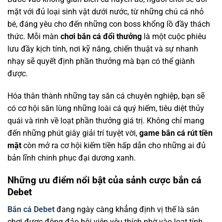
mặt với đủ loại sinh vật dưới nước, từ những chú cá nhỏ
bé, đáng yêu cho đến những con boss khổng lồ đầy thách
thức. Mỗi màn
chơi bắn cá đổi thưởng
là một cuộc phiêu
lưu đầy kịch tính, nơi kỹ năng, chiến thuật và sự nhanh
nhạy sẽ quyết định phần thưởng mà bạn có thể giành
được.
Hóa thân thành những tay săn cá chuyên nghiệp, bạn sẽ
có cơ hội săn lùng những loài cá quý hiếm, tiêu diệt thủy
quái và rinh về loạt phần thưởng giá trị. Không chỉ mang
đến những phút giây giải trí tuyệt vời,
game bắn cá rút tiền
mặt
còn mở ra cơ hội kiếm tiền hấp dẫn cho những ai đủ
bản lĩnh chinh phục đại dương xanh.
Những ưu điểm nổi bật của sảnh cược bắn cá
Debet
Bắn cá Debet
đang ngày càng khẳng định vị thế là sân
chơi được đông đảo hội viên yêu thích nhờ vào loạt tính